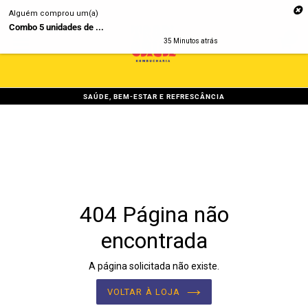
Pular
Alguém comprou um(a)
para
Combo 5 unidades de ...
o
0
CA
CA
35 Minutos atrás
conteúdo
expandir/colapsar
SAÚDE, BEM-ESTAR E REFRESCÂNCIA
404 Página não
encontrada
A página solicitada não existe.
VOLTAR À LOJA