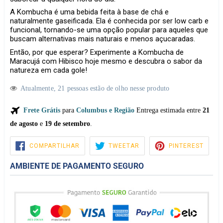
A Kombucha é uma bebida feita à base de chá e
naturalmente gaseificada. Ela é conhecida por ser low carb e
funcional, tornando-se uma opção popular para aqueles que
buscam alternativas mais naturais e menos açucaradas.
Então, por que esperar? Experimente a Kombucha de
Maracujá com Hibisco hoje mesmo e descubra o sabor da
natureza em cada gole!
Atualmente,
2
1
pessoas estão de olho nesse produto
Frete Grátis
para
Columbus e Região
Entrega estimada entre
21
de agosto
e
19 de setembro
.
COMPARTILHAR
TWEETAR
PIN
COMPARTILHAR
TWEETAR
PINTEREST
NO
NO
FACEBOOK
PINTE
AMBIENTE DE PAGAMENTO SEGURO