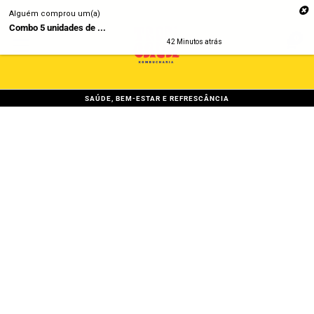
Pular
Alguém comprou um(a)
para
Combo 5 unidades de ...
o
0
CA
CA
42 Minutos atrás
conteúdo
expandir/colapsar
SAÚDE, BEM-ESTAR E REFRESCÂNCIA